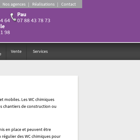
Nos agences
Réalisations
Contact
Pau
64 64
07 88 43 78 73
le
31 98
Vente
Services
e
 et mobiles. Les WC chimiques
es chantiers de construction ou
mis en place et peuvent être
n régulier des WC chimiques pour