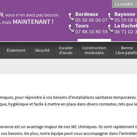
La société
N
Bordeaux
Bayonne
, vous n'en avez pas besoin
05 56 06 06 07
05 59 08 
MAINTENANT !
, mais
Tours
La Rochel
07 48 10 80 59
06 71 02 
Escalier
Construction
Benne
Étaiement
Sécurité
d'accès
modulaire
Lève palett
ques, pour répondre à vos besoins d'installations sanitaires temporaires
que, hygiénique et facile à mettre en place dans divers contextes, tels que l
aintenance est un avantage majeur de nos WC chimiques. Ils sont rapidement 
 vos besoins. De plus, notre équipe peut vous accompagner dans l'entretie