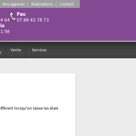
Nos agences
Réalisations
Contact
Pau
64 64
07 88 43 78 73
le
31 98
Vente
Services
e
férent lorsqu'on laisse les étais