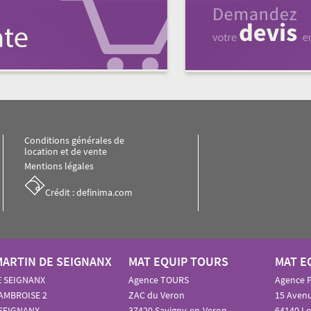
Conditions générales de
location et de vente
Mentions légales
Crédit : definima.com
MARTIN DE SEIGNANX
MAT EQUIP TOURS
MAT E
E SEIGNANX
Agence TOURS
Agence 
 AMBROISE 2
ZAC du Veron
15 Avenu
 SEIGNANX
37420 Savigny-en-Veron
64140 L