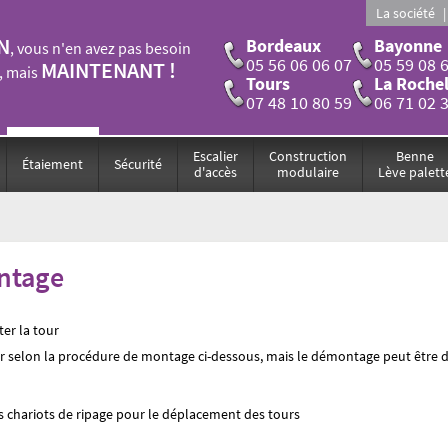
La société
N
Bordeaux
Bayonne
, vous n'en avez pas besoin
05 56 06 06 07
05 59 08 
MAINTENANT !
, mais
Tours
La Rochel
07 48 10 80 59
06 71 02 
Escalier
Construction
Benne
Étaiement
Sécurité
d'accès
modulaire
Lève palett
ntage
r la tour
r selon la procédure de montage ci-dessous, mais le démontage peut être dif
nos chariots de ripage pour le déplacement des tours